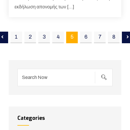
εκδήλωση απονομής των […]
1
2
3
4
5
6
7
8
Categories