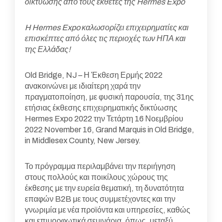
δικτύωσης από τους εκθέτες της Hermes Expo
H Hermes Expo καλωσορίζει επιχειρηματίες και
επισκέπτες από όλες τις περιοχές των ΗΠΑ και
της Ελλάδας!
Old Bridge, NJ – Η Έκθεση Ερμής 2022
ανακοινώνει με ιδιαίτερη χαρά την
πραγματοποίηση, με φυσική παρουσία, της 31ης
ετήσιας έκθεσης επιχειρηματικής δικτύωσης
Hermes Expo 2022 την Τετάρτη 16 Νοεμβρίου
2022 November 16, Grand Marquis in Old Bridge,
in Middlesex County, New Jersey.
Το πρόγραμμα περιλαμβάνει την περιήγηση
στους πολλούς και ποικίλους χώρους της
έκθεσης με την ευρεία θεματική, τη δυνατότητα
επαφών B2B με τους συμμετέχοντες και την
γνωριμία με νέα προϊόντα και υπηρεσίες, καθώς
και επιμορφωτικά σεμινάρια, όπως, μεταξύ