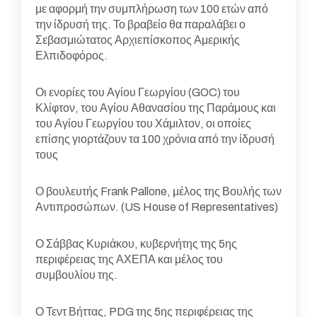
με αφορμή την συμπλήρωση των 100 ετών από
την ίδρυσή της. Το βραβείο θα παραλάβει ο
Σεβασμιώτατος Αρχιεπίσκοπος Αμερικής
Ελπιδοφόρος.
Οι ενορίες του Αγίου Γεωργίου (GOC) του
Κλίφτον, του Αγίου Αθανασίου της Παράμους και
του Αγίου Γεωργίου του Χάμιλτον, οι οποίες
επίσης γιορτάζουν τα 100 χρόνια από την ίδρυσή
τους
Ο βουλευτής Frank Pallone, μέλος της Βουλής των
Αντιπροσώπων. (US House of Representatives)
Ο Σάββας Κυριάκου, κυβερνήτης της 5ης
περιφέρειας της ΑΧΕΠΑ και μέλος του
συμβουλίου της.
Ο Τεντ Βήττας, PDG της 5ης περιφέρειας της