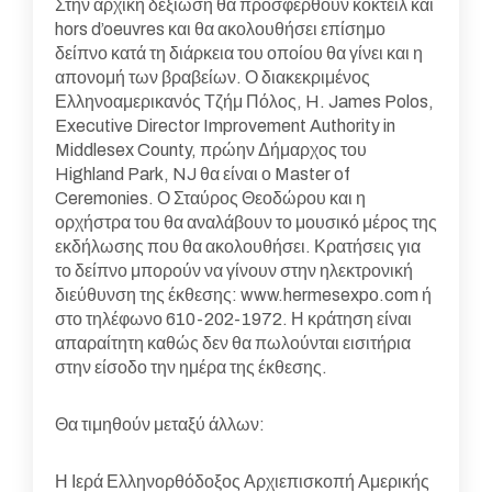
Στην αρχική δεξίωση θα προσφερθούν κοκτέιλ και
hors d’oeuvres και θα ακολουθήσει επίσημο
δείπνο κατά τη διάρκεια του οποίου θα γίνει και η
απονομή των βραβείων. Ο διακεκριμένος
Ελληνοαμερικανός Τζήμ Πόλος, H. James Polos,
Executive Director Improvement Authority in
Middlesex County, πρώην Δήμαρχος του
Highland Park, NJ θα είναι ο Master of
Ceremonies. Ο Σταύρος Θεοδώρου και η
ορχήστρα του θα αναλάβουν το μουσικό μέρος της
εκδήλωσης που θα ακολουθήσει. Κρατήσεις για
το δείπνο μπορούν να γίνουν στην ηλεκτρονική
διεύθυνση της έκθεσης: www.hermesexpo.com ή
στο τηλέφωνο 610-202-1972. Η κράτηση είναι
απαραίτητη καθώς δεν θα πωλούνται εισιτήρια
στην είσοδο την ημέρα της έκθεσης.
Θα τιμηθούν μεταξύ άλλων:
Η Ιερά Ελληνορθόδοξος Αρχιεπισκοπή Αμερικής