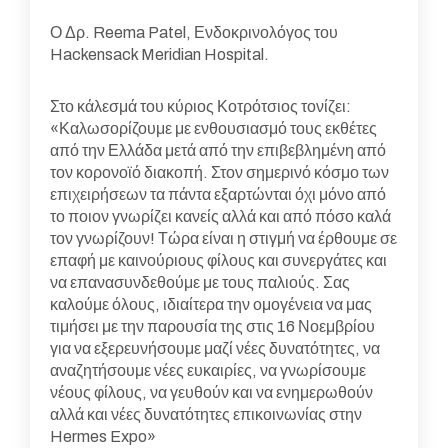
Ο Δρ. Reema Patel, Ενδοκρινολόγος του
Hackensack Meridian Hospital.
Στο κάλεσμά του κύριος Κοτρότσιος τονίζει:
«Καλωσορίζουμε με ενθουσιασμό τους εκθέτες
από την Ελλάδα μετά από την επιβεβλημένη από
τον κορονοϊό διακοπή. Στον σημερινό κόσμο των
επιχειρήσεων τα πάντα εξαρτώνται όχι μόνο από
το ποιον γνωρίζει κανείς αλλά και από πόσο καλά
τον γνωρίζουν! Τώρα είναι η στιγμή να έρθουμε σε
επαφή με καινούριους φίλους και συνεργάτες και
να επανασυνδεθούμε με τους παλιούς. Σας
καλούμε όλους, ιδιαίτερα την ομογένεια να μας
τιμήσει με την παρουσία της στις 16 Νοεμβρίου
για να εξερευνήσουμε μαζί νέες δυνατότητες, να
αναζητήσουμε νέες ευκαιρίες, να γνωρίσουμε
νέους φίλους, να γευθούν και να ενημερωθούν
αλλά και νέες δυνατότητες επικοινωνίας στην
Hermes Expo»