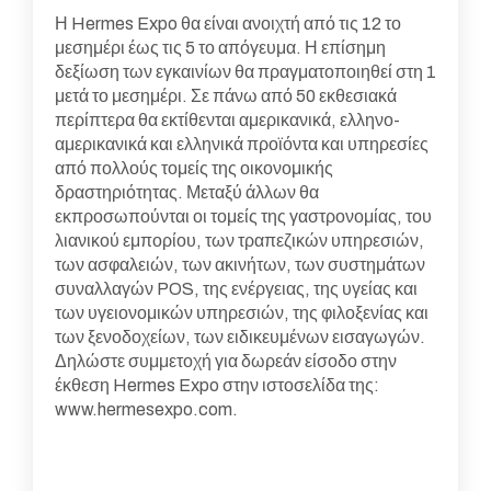
Η Hermes Expo θα είναι ανοιχτή από τις 12 το
μεσημέρι έως τις 5 το απόγευμα. Η επίσημη
δεξίωση των εγκαινίων θα πραγματοποιηθεί στη 1
μετά το μεσημέρι. Σε πάνω από 50 εκθεσιακά
περίπτερα θα εκτίθενται αμερικανικά, ελληνο-
αμερικανικά και ελληνικά προϊόντα και υπηρεσίες
από πολλούς τομείς της οικονομικής
δραστηριότητας. Μεταξύ άλλων θα
εκπροσωπούνται οι τομείς της γαστρονομίας, του
λιανικού εμπορίου, των τραπεζικών υπηρεσιών,
των ασφαλειών, των ακινήτων, των συστημάτων
συναλλαγών POS, της ενέργειας, της υγείας και
των υγειονομικών υπηρεσιών, της φιλοξενίας και
των ξενοδοχείων, των ειδικευμένων εισαγωγών.
Δηλώστε συμμετοχή για δωρεάν είσοδο στην
έκθεση Hermes Expo στην ιστοσελίδα της:
www.hermesexpo.com.