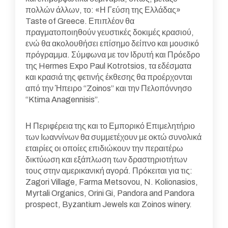
πολλών άλλων, το: «Η Γεύση της Ελλάδας»
Taste of Greece. Επιπλέον θα
πραγματοποιηθούν γευστικές δοκιμές κρασιού,
ενώ θα ακολουθήσει επίσημο δείπνο και μουσικό
πρόγραμμα. Σύμφωνα με τον Ιδρυτή και Πρόεδρο
της Hermes Expo Paul Kotrotsios, τα εδέσματα
και κρασιά της φετινής έκθεσης θα προέρχονται
από την Ήπειρο “Zoinos” και την Πελοπόννησο
“Ktima Anagennisis”.
Η Περιφέρεια της και το Εμπορικό Επιμελητήριο
των Ιωαννίνων θα συμμετέχουν με οκτώ συνολικά
εταιρίες οι οποίες επιδιώκουν την περαιτέρω
δικτύωση και εξάπλωση των δραστηριοτήτων
τους στην αμερικανική αγορά. Πρόκειται για τις:
Zagori Village, Farma Metsovou, N. Kolionasios,
Myrtali Organics, Orini Gi, Pandora and Pandora
prospect, Byzantium Jewels και Zoinos winery.