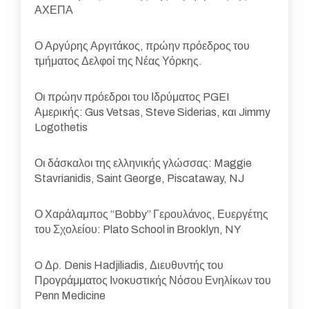
ΑΧΕΠΑ
Ο Αργύρης Αργιτάκος, πρώην πρόεδρος του
τμήματος Δελφοί της Νέας Υόρκης.
Οι πρώην πρόεδροι του Ιδρύματος PGEI
Αμερικής: Gus Vetsas, Steve Siderias, και Jimmy
Logothetis
Οι δάσκαλοι της ελληνικής γλώσσας: Maggie
Stavrianidis, Saint George, Piscataway, NJ
Ο Χαράλαμπος “Bobby” Γερουλάνος, Ευεργέτης
του Σχολείου: Plato School in Brooklyn, NY
O Δρ. Denis Hadjiliadis, Διευθυντής του
Προγράμματος Ινοκυστικής Νόσου Ενηλίκων του
Penn Medicine